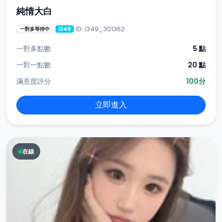
純情大白
ID: i349_301362
一對多等待中
i349
一對多點數
5 點
一對一點數
20 點
滿意度評分
100分
立即進入
在線