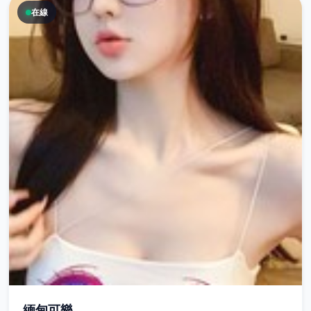
在線
緬甸可樂