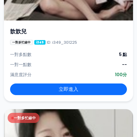
歆歆兒
ID: i349_301225
一對多忙線中
i349
一對多點數
5 點
一對一點數
--
滿意度評分
100分
立即進入
一對多忙線中