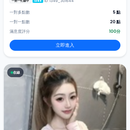
ID: i349_301644
一對一忙線中
i349
一對多點數
5 點
一對一點數
20 點
滿意度評分
100分
立即進入
在線