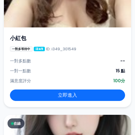
小紅包
ID: i349_301549
一對多等待中
i349
一對多點數
--
一對一點數
15 點
滿意度評分
100分
立即進入
在線