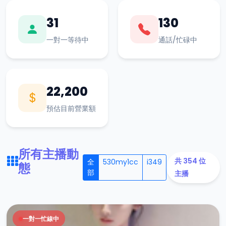
31
130
一對一等待中
通話/忙碌中
22,200
預估目前營業額
所有主播動
共 354 位
全
530my1cc
i349
態
部
主播
一對一忙線中