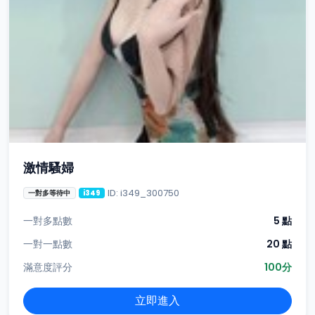
激情騷婦
ID: i349_300750
一對多等待中
i349
一對多點數
5 點
一對一點數
20 點
滿意度評分
100分
立即進入