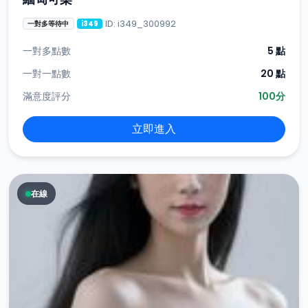
ID: i349_300992
一對多等待中
i349
一對多點數
5 點
一對一點數
20 點
滿意度評分
100分
立即進入
在線