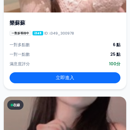
樂蘇蘇
ID: i349_300978
一對多等待中
i349
一對多點數
6 點
一對一點數
25 點
滿意度評分
100分
立即進入
在線