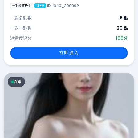
ID: i349_300992
一對多等待中
i349
一對多點數
5 點
一對一點數
20 點
滿意度評分
100分
立即進入
在線