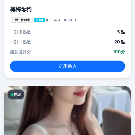
梅梅母狗
ID: i349_301588
一對一忙線中
i349
一對多點數
5 點
一對一點數
20 點
滿意度評分
100分
立即進入
在線