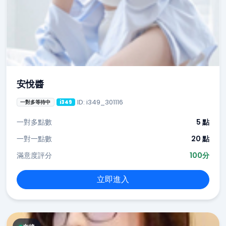
安悅醬
ID: i349_301116
一對多等待中
i349
一對多點數
5 點
一對一點數
20 點
滿意度評分
100分
立即進入