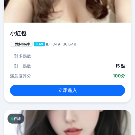
小紅包
ID: i349_301549
一對多等待中
i349
一對多點數
--
一對一點數
15 點
滿意度評分
100分
立即進入
在線