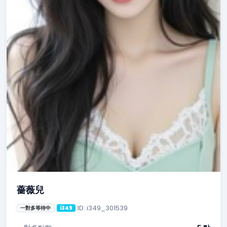
薔薇兒
ID: i349_301539
一對多等待中
i349