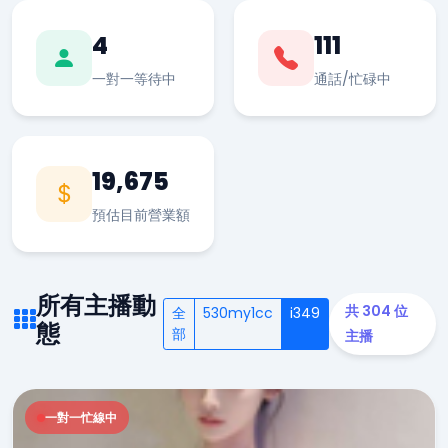
4
111
一對一等待中
通話/忙碌中
19,675
預估目前營業額
所有主播動
共 304 位
全
530my1cc
i349
態
部
主播
一對一忙線中