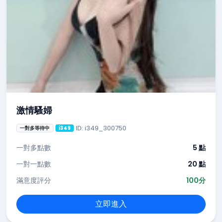
激情騷婦
ID: i349_300750
一對多等待中
i349
一對多點數
5 點
一對一點數
20 點
滿意度評分
100分
立即進入