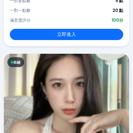
一對多點數
5 點
一對一點數
20 點
滿意度評分
100分
立即進入
在線