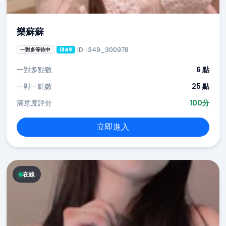
樂蘇蘇
ID: i349_300978
一對多等待中
i349
一對多點數
6 點
一對一點數
25 點
滿意度評分
100分
立即進入
在線