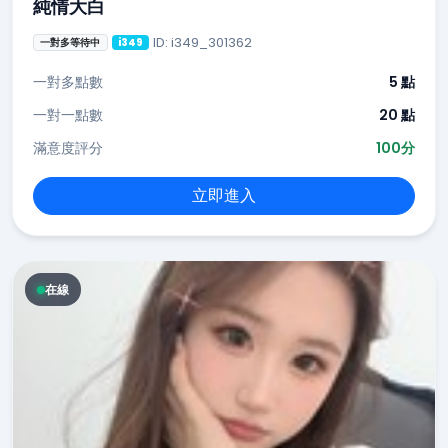
純情大白
ID: i349_301362
一對多等待中
i349
一對多點數
5 點
一對一點數
20 點
滿意度評分
100分
立即進入
在線