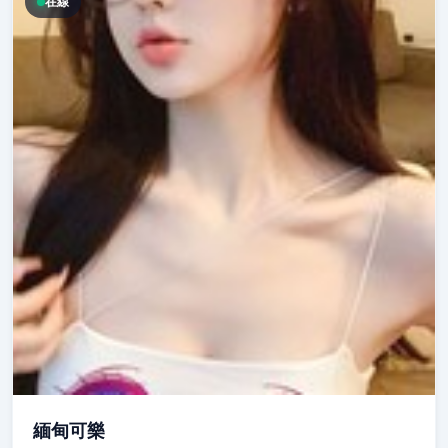
在線
緬甸可樂