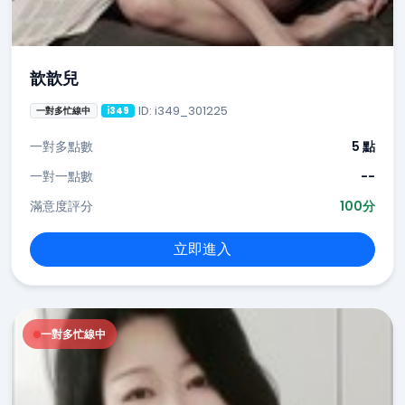
歆歆兒
ID: i349_301225
一對多忙線中
i349
一對多點數
5 點
一對一點數
--
滿意度評分
100分
立即進入
一對多忙線中